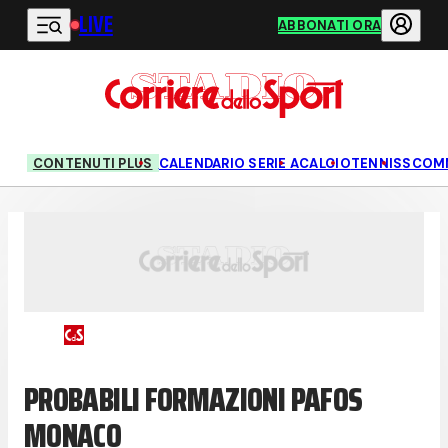
LIVE
Vai al contenuto principale
ABBONATI ORA
CONTENUTI PLUS
CALENDARIO SERIE A
CALCIO
TENNIS
SCOM
PROBABILI FORMAZIONI PAFOS
MONACO