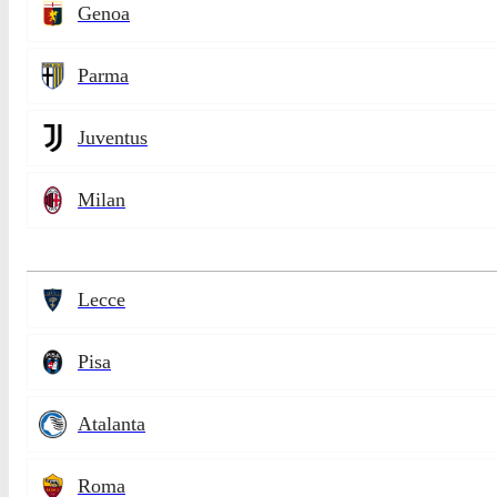
Genoa
Parma
Juventus
Milan
Lecce
Pisa
Atalanta
Roma