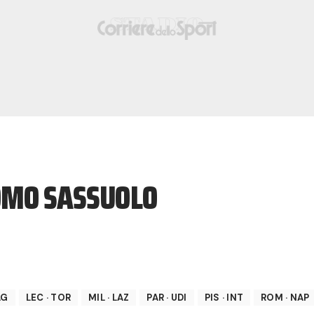
OMO SASSUOLO
AG
LEC
·
TOR
MIL
·
LAZ
PAR
·
UDI
PIS
·
INT
ROM
·
NAP