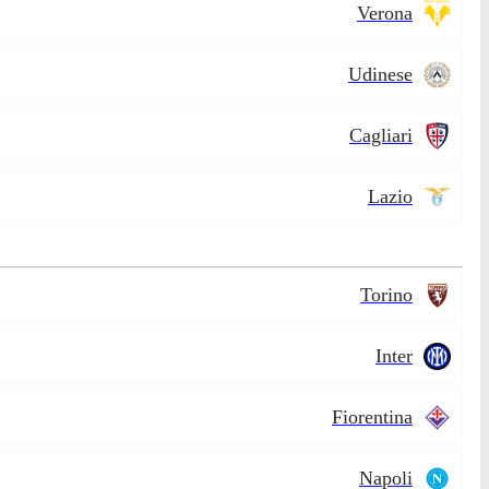
Verona
Udinese
Cagliari
Lazio
Torino
Inter
Fiorentina
Napoli