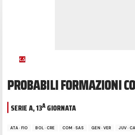
PROBABILI FORMAZIONI C
A
SERIE A
,
13
GIORNATA
ATA
·
FIO
BOL
·
CRE
COM
·
SAS
GEN
·
VER
JUV
·
C