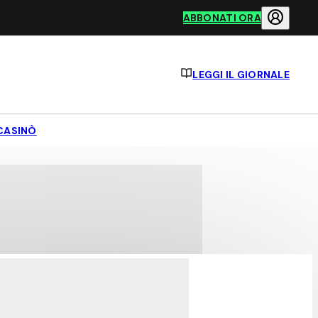
ABBONATI ORA
LEGGI IL GIORNALE
CASINÒ