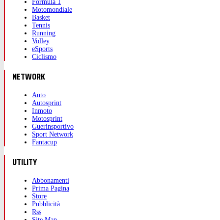
Formula 1
Motomondiale
Basket
Tennis
Running
Volley
eSports
Ciclismo
NETWORK
Auto
Autosprint
Inmoto
Motosprint
Guerinsportivo
Sport Network
Fantacup
UTILITY
Abbonamenti
Prima Pagina
Store
Pubblicità
Rss
Site Map