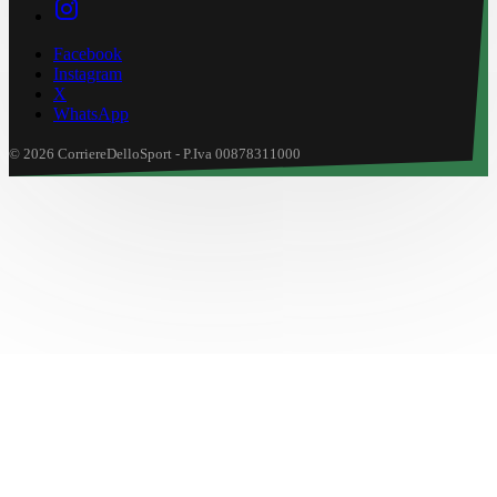
Facebook
Instagram
X
WhatsApp
© 2026 CorriereDelloSport - P.Iva 00878311000