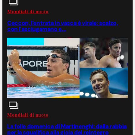
Mondiali di nuoto
Ceccon, l'entrata in vasca è virale: scalzo,
con l'asciugamano e...
Mondiali di nuoto
La folle domenica di Martinenghi: dalla rabbia
per la squalifica alla gioia del reintegro