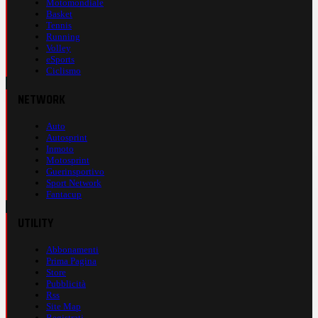
Motomondiale
Basket
Tennis
Running
Volley
eSports
Ciclismo
NETWORK
Auto
Autosprint
Inmoto
Motosprint
Guerinsportivo
Sport Network
Fantacup
UTILITY
Abbonamenti
Prima Pagina
Store
Pubblicità
Rss
Site Map
Registrati