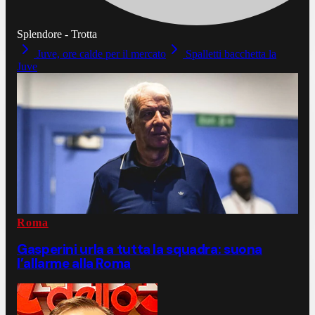
Splendore - Trotta
Juve, ore calde per il mercato
Spalletti bacchetta la
Juve
Roma
Gasperini urla a tutta la squadra: suona
l’allarme alla Roma