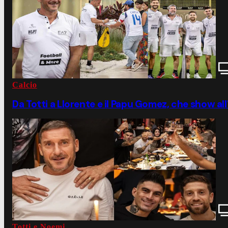
Calcio
Da Totti a Llorente e il Papu Gomez, che show a
Totti e Noemi