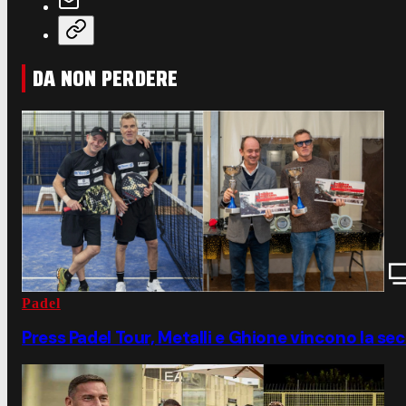
DA NON PERDERE
Padel
Press Padel Tour, Metalli e Ghione vincono la se