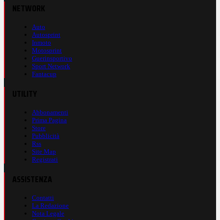
NETWORK
Auto
Autosprint
Inmoto
Motosprint
Guerinsportivo
Sport Network
Fantacup
UTILITY
Abbonamenti
Prima Pagina
Store
Pubblicità
Rss
Site Map
Registrati
ASSISTENZA
Contatti
La Redazione
Nota Legale