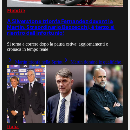
MotoGp
A Silverstone trionfa Fernandez davanti a
Martin. Straordinario Bezzecchi, è terzo al
rientro dall'infortunio!
Si torna a correre dopo la pausa estiva: aggiornamenti e
cronaca in tempo reale
Martin trionfa nella Sprint
Martin domina le qualifiche
Italia