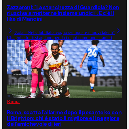
Zazzaroni: "La stanchezza di Guardiola? Non
riusciva a metterne insieme undici". E c'è il
like di Mancini
Zola: "Nel Club Italia voglio sviluppare i nuovi talenti"
Chiagni e fotti: si agitano per il ct e poi comprano stranieri
Roma
Roma, scatta l'allarme dopo il pesante ko con
il Brighton: chi è stato il migliore e il peggiore
dell'amichevole di ieri