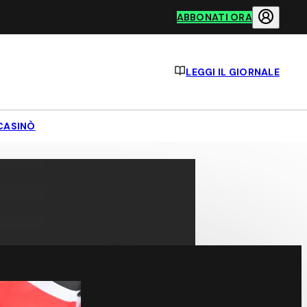
ABBONATI ORA
LEGGI IL GIORNALE
CASINÒ