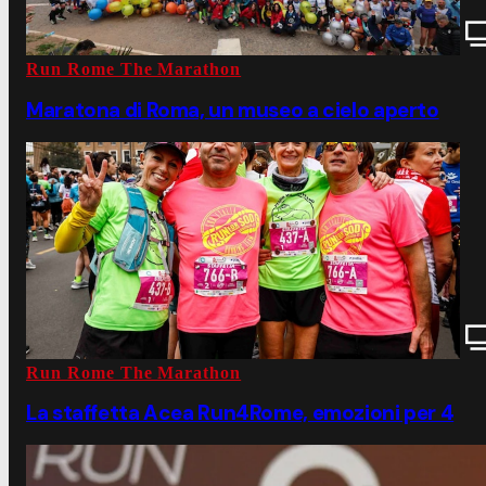
Run Rome The Marathon
Maratona di Roma, un museo a cielo aperto
Run Rome The Marathon
La staffetta Acea Run4Rome, emozioni per 4