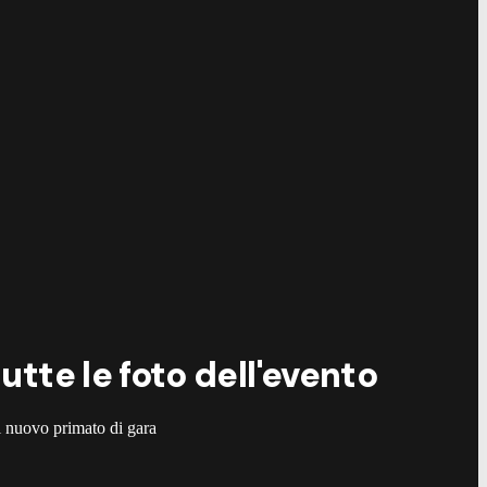
©
B
tte le foto dell'evento
l nuovo primato di gara