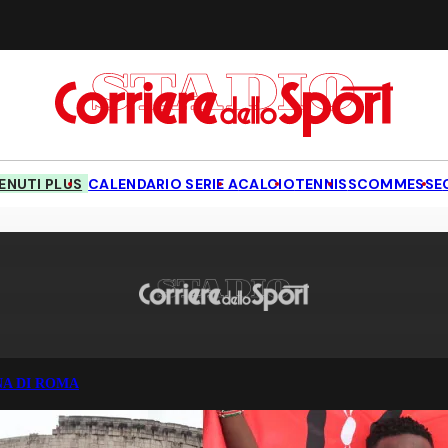
NUTI PLUS
CALENDARIO SERIE A
CALCIO
TENNIS
SCOMMESSE
A DI ROMA