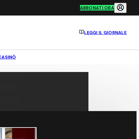
ABBONATI ORA
LEGGI IL GIORNALE
CASINÒ