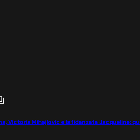
gna, Victoria Mihajlovic e la fidanzata Jacqueline: q