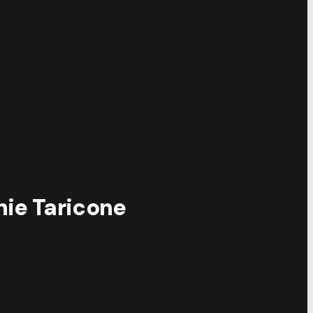
©
E
hie Taricone