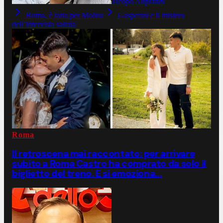
Jacopo Aliprandi
Roma, è fatta per Molina
Gasperini e il mistero
dell’intervista saltata
Roma
Il retroscena mai raccontato: per arrivare
subito a Roma Castro ha comprato da solo il
biglietto del treno. E si emoziona...