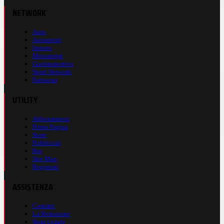
NETWORK
Auto
Autosprint
Inmoto
Motosprint
Guerinsportivo
Sport Network
Fantacup
UTILITY
Abbonamenti
Prima Pagina
Store
Pubblicità
Rss
Site Map
Registrati
ASSISTENZA
Contatti
La Redazione
Nota Legale