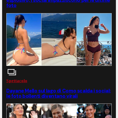
esplosivo, i social impazziscono per le ultime
foto
Spettacolo
Dayane Mello sul lago di Como scalda i social:
le foto bollenti diventano virali