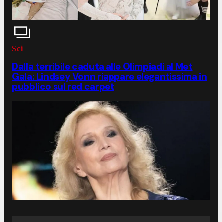
Sci
Dalla terribile caduta alle Olimpiadi al Met
Gala: Lindsey Vonn riappare elegantissima in
pubblico sul red carpet