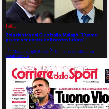
Italia
Zola rientra nel Club Italia. Malagò: "L'uomo
giusto per costruire il nostro futuro"
Mancini sceglie Bollini
Euro 2032 in Italia: al via
l'analisi tecnica