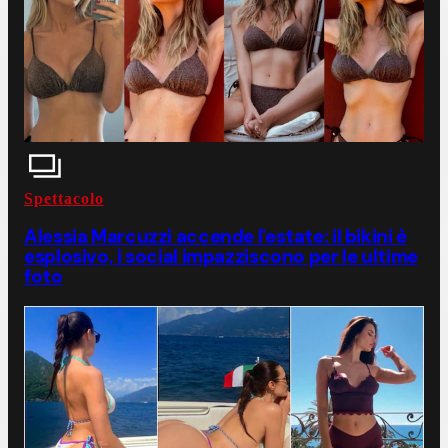
Spettacolo
Alessia Marcuzzi accende l'estate: il bikini è
esplosivo, i social impazziscono per le ultime
foto