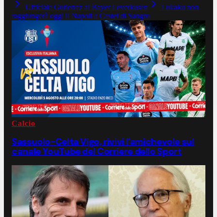
Ufficiale Gutierrez al Bayer Leverkusen
Lukaku non
raggiungerà oggi il Napoli a Castel di Sangro
Calcio
Sassuolo-Celta Vigo, rivivi l'amichevole sul
canale YouTube del Corriere dello Sport