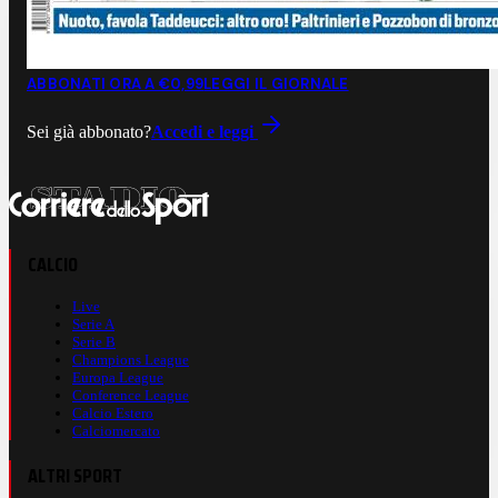
ABBONATI ORA A €0,99
LEGGI IL GIORNALE
Sei già abbonato?
Accedi e leggi
CALCIO
Live
Serie A
Serie B
Champions League
Europa League
Conference League
Calcio Estero
Calciomercato
ALTRI SPORT