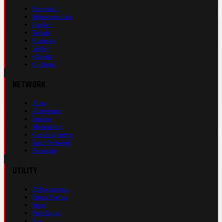
Formula 1
Motomondiale
Basket
Tennis
Running
Volley
eSports
Ciclismo
NETWORK
Auto
Autosprint
Inmoto
Motosprint
Guerinsportivo
Sport Network
Fantacup
UTILITY
Abbonamenti
Prima Pagina
Store
Pubblicità
Rss