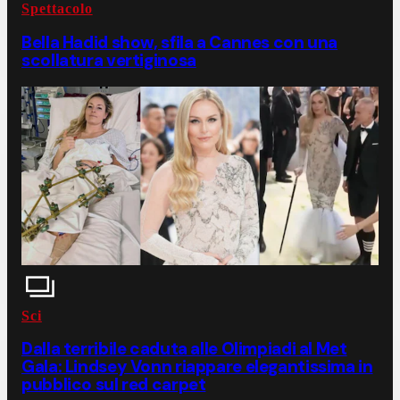
Spettacolo
Bella Hadid show, sfila a Cannes con una
scollatura vertiginosa
Sci
Dalla terribile caduta alle Olimpiadi al Met
Gala: Lindsey Vonn riappare elegantissima in
pubblico sul red carpet