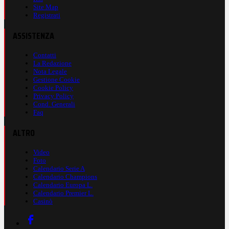
Site Map
Registrati
ASSISTENZA
Contatti
La Redazione
Nota Legale
Gestione Cookie
Cookie Policy
Privacy Policy
Cond. Generali
Faq
ALTRO
Video
Foto
Calendario Serie A
Calendario Champions
Calendario Europa L.
Calendario Premier L.
Casinò