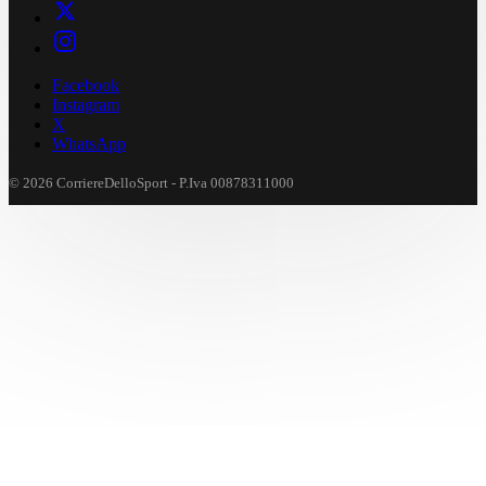
Facebook
Instagram
X
WhatsApp
© 2026 CorriereDelloSport - P.Iva 00878311000