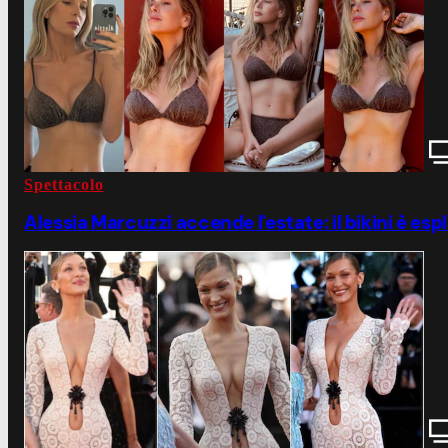
Spettacolo
Alessia Marcuzzi accende l'estate: il bikini è esp