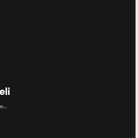
eli
e...