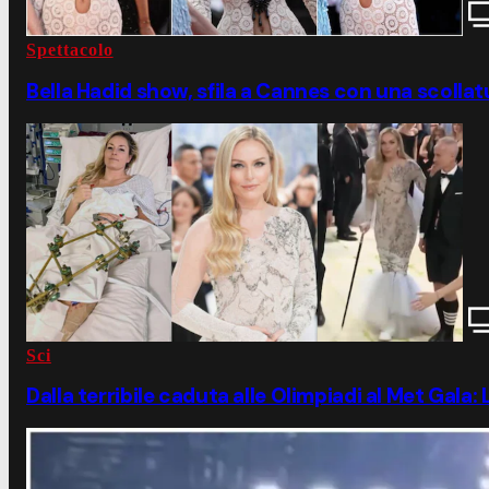
Spettacolo
Bella Hadid show, sfila a Cannes con una scollat
Sci
Dalla terribile caduta alle Olimpiadi al Met Gala