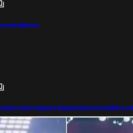
ura vertiginosa
: Lindsey Vonn riappare elegantissima in pubblico su