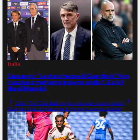
Italia
Zazzaroni: "La stanchezza di Guardiola? Non
riusciva a metterne insieme undici". E c'è il
like di Mancini
Zola: "Nel Club Italia voglio sviluppare i nuovi talenti"
Chiagni e fotti: si agitano per il ct e poi comprano stranieri