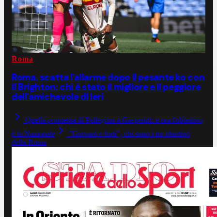
Roma
Roma, scatta l'allarme dopo il pesante ko con
il Brighton: chi è stato il migliore e il peggiore
dell'amichevole di ieri
Quella promessa di Pellegrini a Gasperini: e ora l'obiettivo
è la Nazionale
"Giovani e forti", chi sono i tre obiettivi
della Roma