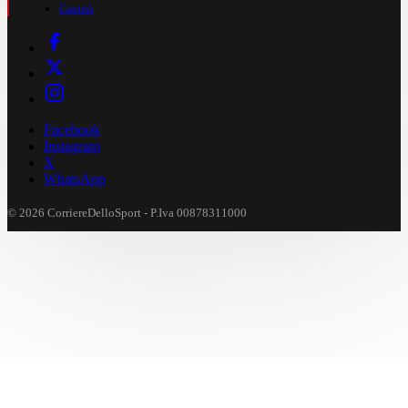
Casinò
Facebook
Instagram
X
WhatsApp
© 2026 CorriereDelloSport - P.Iva 00878311000