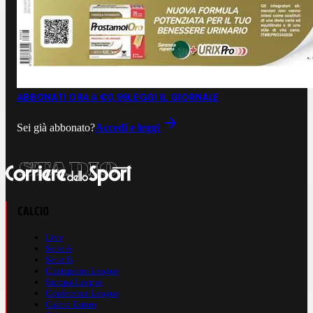
ABBONATI ORA A €0,99
LEGGI IL GIORNALE
Sei già abbonato?
Accedi e leggi
CALCIO
Live
Serie A
Serie B
Champions League
Europa League
Conference League
Calcio Estero