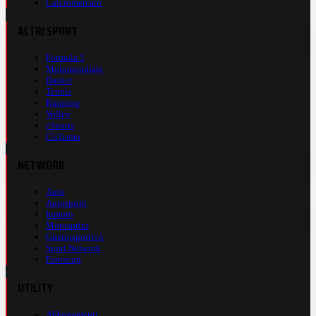
Calciomercato
ALTRI SPORT
Formula 1
Motomondiale
Basket
Tennis
Running
Volley
eSports
Ciclismo
NETWORK
Auto
Autosprint
Inmoto
Motosprint
Guerinsportivo
Sport Network
Fantacup
UTILITY
Abbonamenti