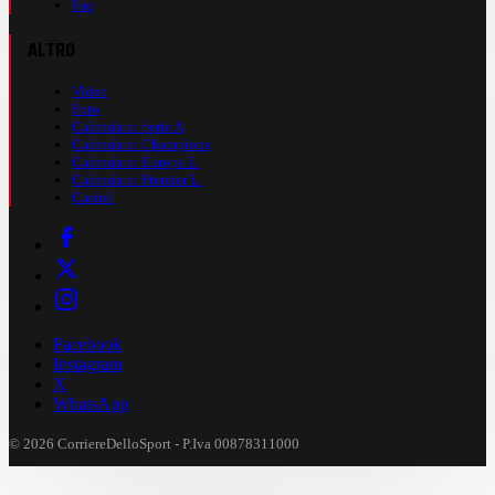
Faq
ALTRO
Video
Foto
Calendario Serie A
Calendario Champions
Calendario Europa L.
Calendario Premier L.
Casinò
Facebook
Instagram
X
WhatsApp
© 2026 CorriereDelloSport - P.Iva 00878311000