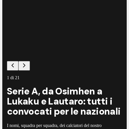
©
E
1
di
21
Serie A, da Osimhen a
Lukaku e Lautaro: tutti i
convocati per le nazionali
I nomi, squadra per squadra, dei calciatori del nostro