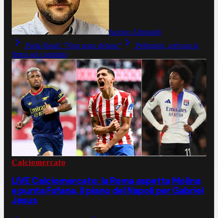
Jacopo Aliprandi
Parla Read: "Non sono deluso"
Pellegrini, arrivata la
firma sul contratto
Calciomercato
LIVE Calciomercato: la Roma aspetta Molina
e punta Fofana, il piano del Napoli per Gabriel
Jesus