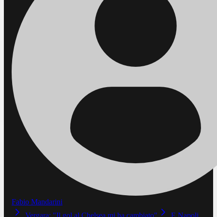
Fabio Mandarini
Vergara: "Il gol al Chelsea mi ha cambiato"
E Napoli