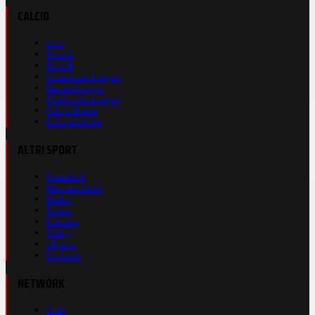
CALCIO
Live
Serie A
Serie B
Champions League
Europa League
Conference League
Calcio Estero
Calciomercato
ALTRI SPORT
Formula 1
Motomondiale
Basket
Tennis
Running
Volley
eSports
Ciclismo
NETWORK
Auto