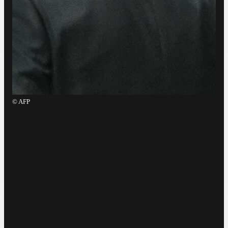
©
AFP
©
L