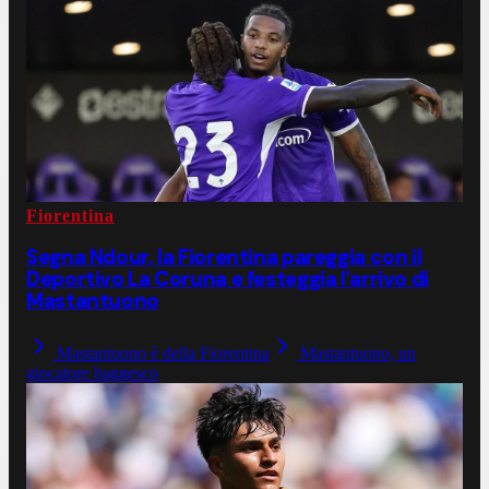
Fiorentina
Segna Ndour, la Fiorentina pareggia con il
Deportivo La Coruna e festeggia l'arrivo di
Mastantuono
Mastantuono è della Fiorentina
Mastantuono, un
giocatore baggesco