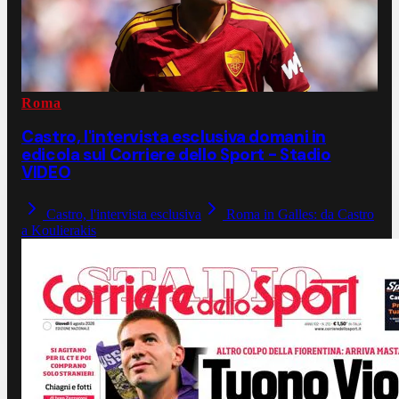
Roma
Castro, l'intervista esclusiva domani in
edicola sul Corriere dello Sport - Stadio
VIDEO
Castro, l'intervista esclusiva
Roma in Galles: da Castro
a Koulierakis