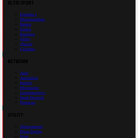
ALTRI SPORT
Formula 1
Motomondiale
Basket
Tennis
Running
Volley
eSports
Ciclismo
NETWORK
Auto
Autosprint
Inmoto
Motosprint
Guerinsportivo
Sport Network
Fantacup
UTILITY
Abbonamenti
Prima Pagina
Store