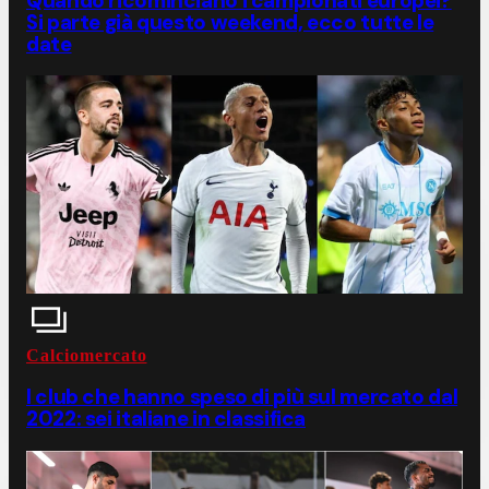
Quando ricominciano i campionati europei?
Si parte già questo weekend, ecco tutte le
date
Calciomercato
I club che hanno speso di più sul mercato dal
2022: sei italiane in classifica