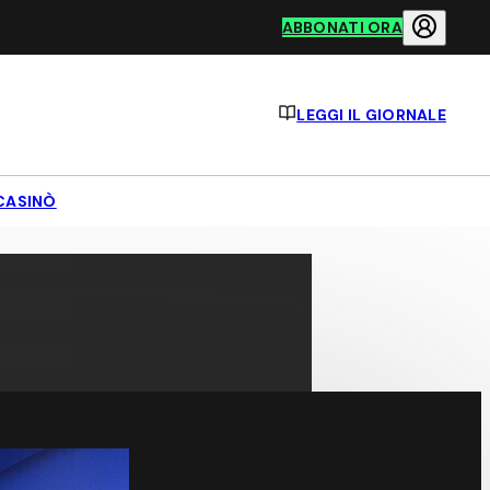
ABBONATI ORA
LEGGI IL GIORNALE
CASINÒ