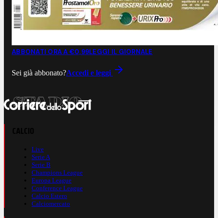
ABBONATI ORA A €0,99
LEGGI IL GIORNALE
Sei già abbonato?
Accedi e leggi
CALCIO
Live
Serie A
Serie B
Champions League
Europa League
Conference League
Calcio Estero
Calciomercato