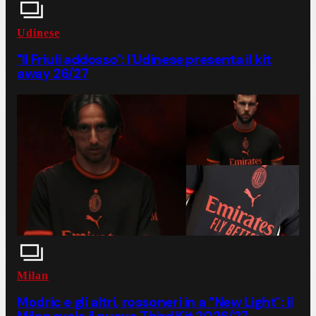
Udinese
"Il Friuli addosso": l'Udinese presenta il kit
away 26/27
Milan
Modric e gli altri, rossoneri in a “New Light": il