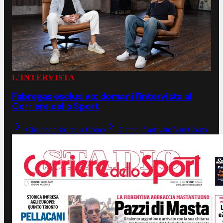
L'INTERVISTA
Fabregas esclusivo: domani l'intervista al
Corriere dello Sport
Chalobah sbarca a Como
Como, è arrivato Yan Couto