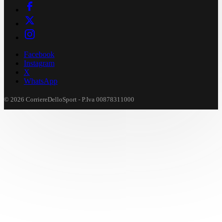
Facebook
Instagram
X
WhatsApp
© 2026 CorriereDelloSport - P.Iva 00878311000