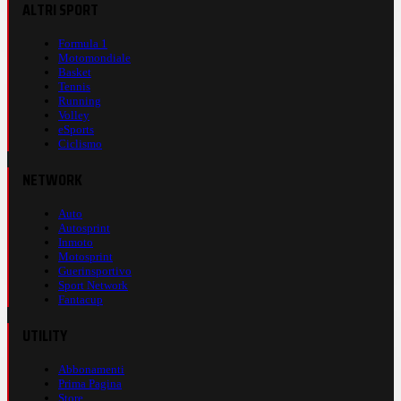
ALTRI SPORT
Formula 1
Motomondiale
Basket
Tennis
Running
Volley
eSports
Ciclismo
NETWORK
Auto
Autosprint
Inmoto
Motosprint
Guerinsportivo
Sport Network
Fantacup
UTILITY
Abbonamenti
Prima Pagina
Store