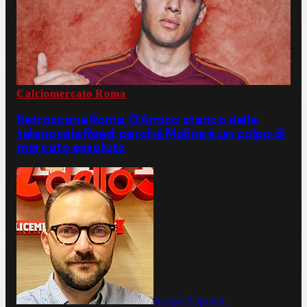
Calciomercato Roma
Retroscena Roma, D'Amico stanco della
telenovela Read: perché Molina è un colpo di
mercato assoluto
Jacopo Aliprandi