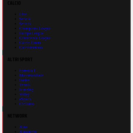
CALCIO
Live
Serie A
Serie B
Champions League
Europa League
Conference League
Calcio Estero
Calciomercato
ALTRI SPORT
Formula 1
Motomondiale
Basket
Tennis
Running
Volley
eSports
Ciclismo
NETWORK
Auto
Autosprint