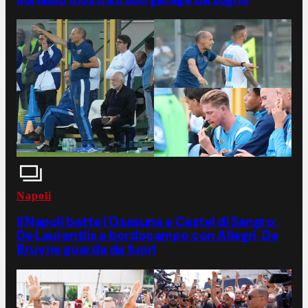
Napoli
Il Napoli batte l'Osasuna a Castel di Sangro:
De Laurentiis a bordocampo con Allegri, De
Bruyne guarda da fuori