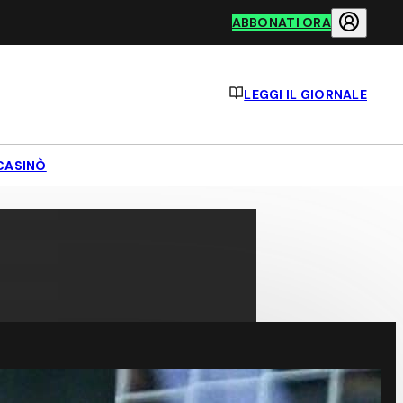
ABBONATI ORA
LEGGI IL GIORNALE
CASINÒ