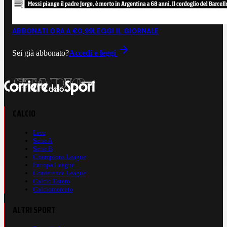
ABBONATI ORA A €0,99
LEGGI IL GIORNALE
Sei già abbonato?
Accedi e leggi
CALCIO
Live
Serie A
Serie B
Champions League
Europa League
Conference League
Calcio Estero
Calciomercato
ALTRI SPORT