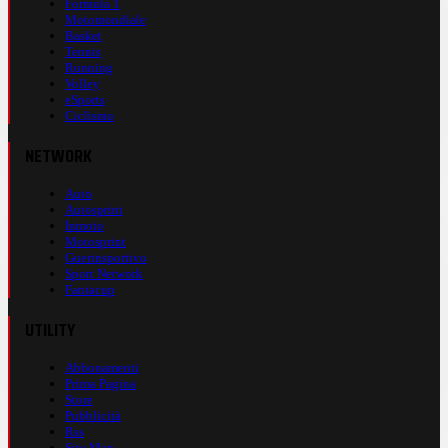
Formula 1
Motomondiale
Basket
Tennis
Running
Volley
eSports
Ciclismo
NETWORK
Auto
Autosprint
Inmoto
Motosprint
Guerinsportivo
Sport Network
Fantacup
UTILITY
Abbonamenti
Prima Pagina
Store
Pubblicità
Rss
Site Map