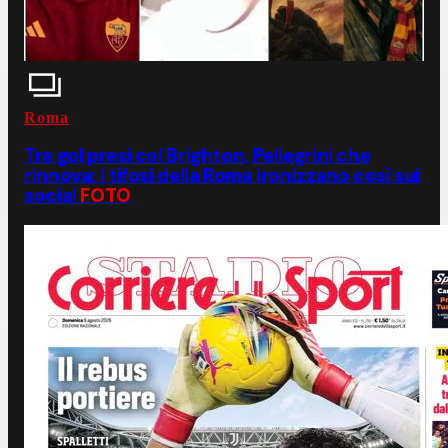
Roma
Tre gol presi col Brighton, Pellegrini che
rinnova: i tifosi della Roma ironizzano così sui
social
FOTO