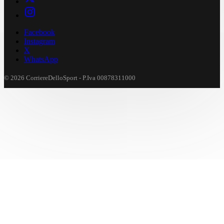
Facebook
Instagram
X
WhatsApp
© 2026 CorriereDelloSport - P.Iva 00878311000