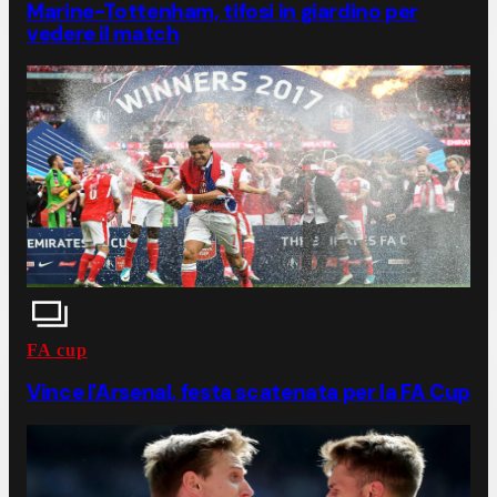
Marine-Tottenham, tifosi in giardino per
vedere il match
FA cup
Vince l'Arsenal, festa scatenata per la FA Cup