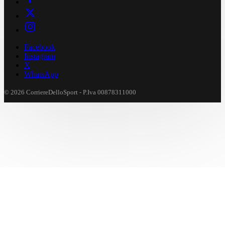
Facebook
Instagram
X
WhatsApp
© 2026 CorriereDelloSport - P.Iva 00878311000