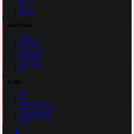
Rss
Site Map
Registrati
ASSISTENZA
Contatti
La Redazione
Nota Legale
Gestione Cookie
Cookie Policy
Privacy Policy
Cond. Generali
Faq
ALTRO
Video
Foto
Calendario Serie A
Calendario Champions
Calendario Europa L.
Calendario Premier L.
Casinò