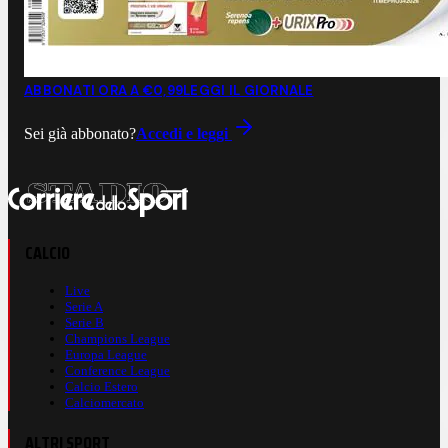
ABBONATI ORA A €0,99
LEGGI IL GIORNALE
Sei già abbonato?
Accedi e leggi
CALCIO
Live
Serie A
Serie B
Champions League
Europa League
Conference League
Calcio Estero
Calciomercato
ALTRI SPORT