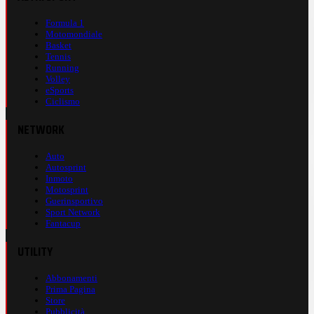
Formula 1
Motomondiale
Basket
Tennis
Running
Volley
eSports
Ciclismo
NETWORK
Auto
Autosprint
Inmoto
Motosprint
Guerinsportivo
Sport Network
Fantacup
UTILITY
Abbonamenti
Prima Pagina
Store
Pubblicità