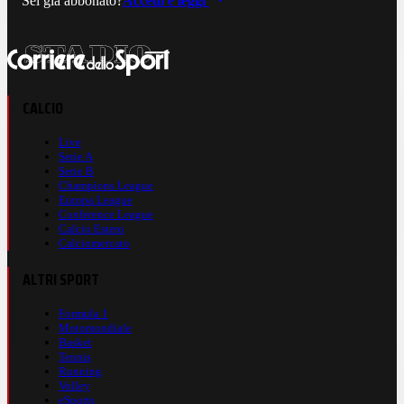
Sei già abbonato?
Accedi e leggi
CALCIO
Live
Serie A
Serie B
Champions League
Europa League
Conference League
Calcio Estero
Calciomercato
ALTRI SPORT
Formula 1
Motomondiale
Basket
Tennis
Running
Volley
eSports