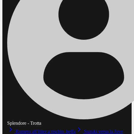
Splendore - Trotta
Romero all’Inter a rischio beffa
Suzuki verso la Juve