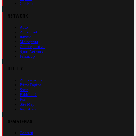
Ciclismo
NETWORK
Auto
Autosprint
Inmoto
Motosprint
Guerinsportivo
Sport Network
Fantacup
UTILITY
Abbonamenti
Prima Pagina
Store
Pubblicità
Rss
Site Map
Registrati
ASSISTENZA
Contatti