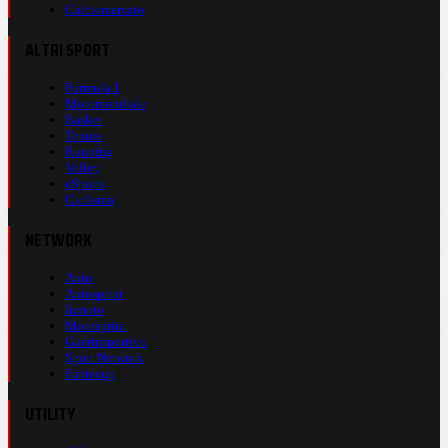
Calciomercato
ALTRI SPORT
Formula 1
Motomondiale
Basket
Tennis
Running
Volley
eSports
Ciclismo
NETWORK
Auto
Autosprint
Inmoto
Motosprint
Guerinsportivo
Sport Network
Fantacup
UTILITY