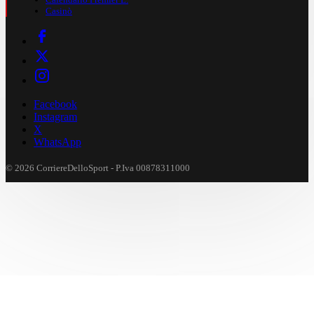
Casinò
Facebook
Instagram
X
WhatsApp
© 2026 CorriereDelloSport - P.Iva 00878311000