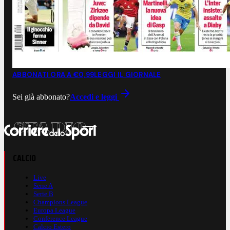
ABBONATI ORA A €0,99
LEGGI IL GIORNALE
Sei già abbonato?
Accedi e leggi
CALCIO
Live
Serie A
Serie B
Champions League
Europa League
Conference League
Calcio Estero