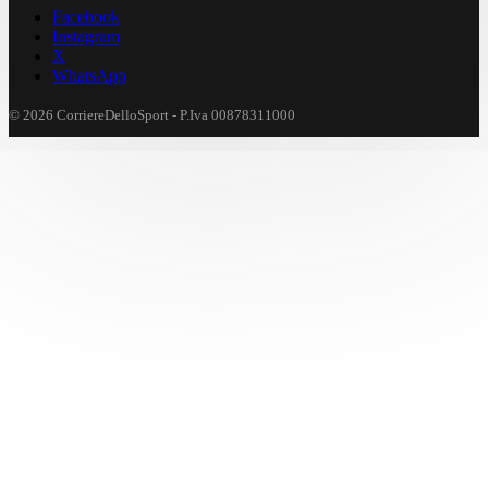
Facebook
Instagram
X
WhatsApp
© 2026 CorriereDelloSport - P.Iva 00878311000