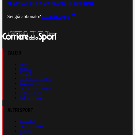
ABBONATI ORA A €0,99
LEGGI IL GIORNALE
Sei già abbonato?
Accedi e leggi
CALCIO
Live
Serie A
Serie B
Champions League
Europa League
Conference League
Calcio Estero
Calciomercato
ALTRI SPORT
Formula 1
Motomondiale
Basket