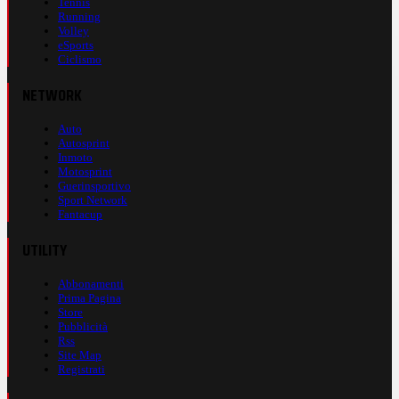
Tennis
Running
Volley
eSports
Ciclismo
NETWORK
Auto
Autosprint
Inmoto
Motosprint
Guerinsportivo
Sport Network
Fantacup
UTILITY
Abbonamenti
Prima Pagina
Store
Pubblicità
Rss
Site Map
Registrati