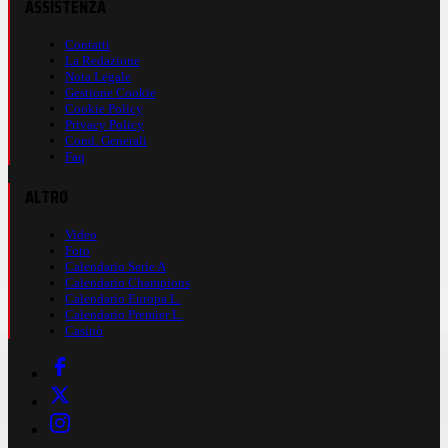
ASSISTENZA
Contatti
La Redazione
Nota Legale
Gestione Cookie
Cookie Policy
Privacy Policy
Cond. Generali
Faq
ALTRO
Video
Foto
Calendario Serie A
Calendario Champions
Calendario Europa L.
Calendario Premier L.
Casinò