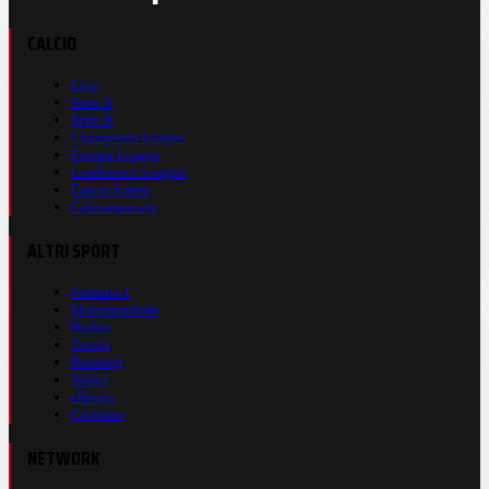
CALCIO
Live
Serie A
Serie B
Champions League
Europa League
Conference League
Calcio Estero
Calciomercato
ALTRI SPORT
Formula 1
Motomondiale
Basket
Tennis
Running
Volley
eSports
Ciclismo
NETWORK