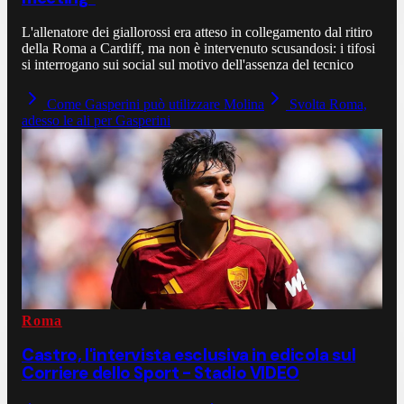
L'allenatore dei giallorossi era atteso in collegamento dal ritiro
della Roma a Cardiff, ma non è intervenuto scusandosi: i tifosi
si interrogano sui social sul motivo dell'assenza del tecnico
Come Gasperini può utilizzare Molina
Svolta Roma,
adesso le ali per Gasperini
Roma
Castro, l'intervista esclusiva in edicola sul
Corriere dello Sport - Stadio VIDEO