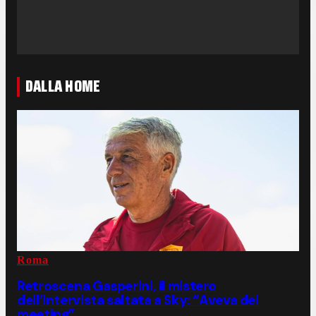
DALLA HOME
Roma
Retroscena Gasperini, il mistero
dell’intervista saltata a Sky: “Aveva dei
meeting”