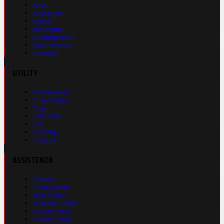
Auto
Autosprint
Inmoto
Motosprint
Guerinsportivo
Sport Network
Fantacup
UTILITY
Abbonamenti
Prima Pagina
Store
Pubblicità
Rss
Site Map
Registrati
ASSISTENZA
Contatti
La Redazione
Nota Legale
Gestione Cookie
Cookie Policy
Privacy Policy