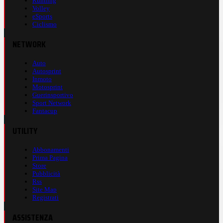
Running
Volley
eSports
Ciclismo
NETWORK
Auto
Autosprint
Inmoto
Motosprint
Guerinsportivo
Sport Network
Fantacup
UTILITY
Abbonamenti
Prima Pagina
Store
Pubblicità
Rss
Site Map
Registrati
ASSISTENZA