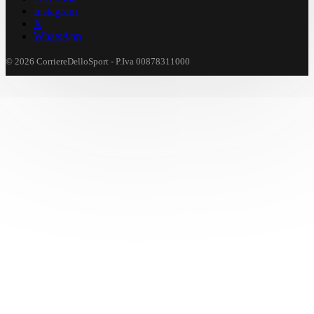
Instagram
X
WhatsApp
© 2026 CorriereDelloSport - P.Iva 00878311000