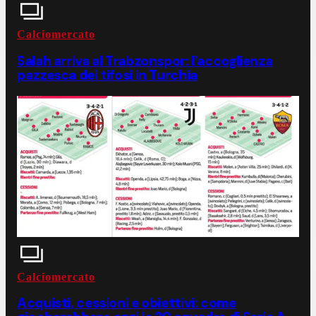
Calciomercato
Salah arriva al Trabzonspor: l'accoglienza
pazzesca dei tifosi in Turchia
Calciomercato
Acquisti, cessioni e obiettivi: come