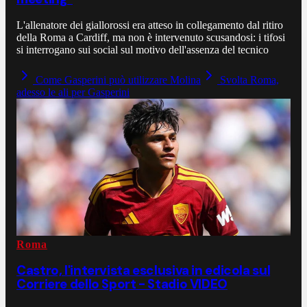
L'allenatore dei giallorossi era atteso in collegamento dal ritiro
della Roma a Cardiff, ma non è intervenuto scusandosi: i tifosi
si interrogano sui social sul motivo dell'assenza del tecnico
Come Gasperini può utilizzare Molina
Svolta Roma,
adesso le ali per Gasperini
Roma
Castro, l'intervista esclusiva in edicola sul
Corriere dello Sport - Stadio VIDEO