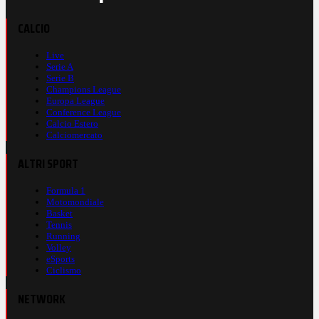
CALCIO
Live
Serie A
Serie B
Champions League
Europa League
Conference League
Calcio Estero
Calciomercato
ALTRI SPORT
Formula 1
Motomondiale
Basket
Tennis
Running
Volley
eSports
Ciclismo
NETWORK