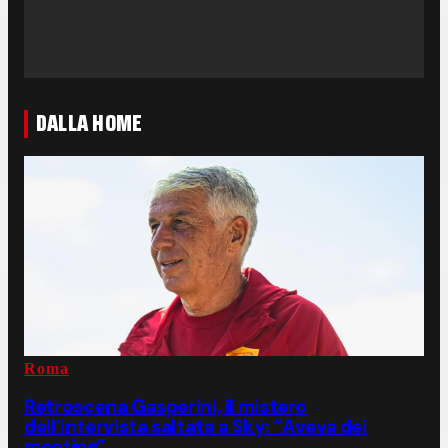
DALLA HOME
Roma
Retroscena Gasperini, il mistero
dell’intervista saltata a Sky: “Aveva dei
meeting”