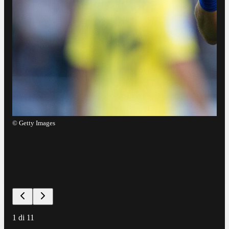
©
Getty Images
©
E
1
di
11