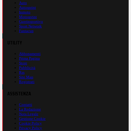
Auto
Autosprint
Inmoto
Motosprint
Guerinsportivo
Sport Network
Fantacup
UTILITY
Abbonamenti
Prima Pagina
Store
Pubblicità
Rss
Site Map
Registrati
ASSISTENZA
Contatti
La Redazione
Nota Legale
Gestione Cookie
Cookie Policy
Privacy Policy