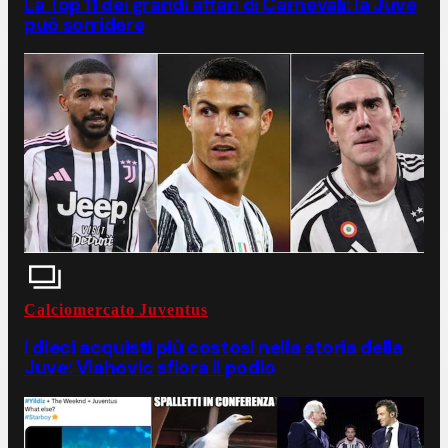
La Top 11 dei grandi affari di Carnevali: la Juve
può sorridere
Calciomercato Juventus
I dieci acquisti più costosi nella storia della
Juve: Vlahovic sfiora il podio