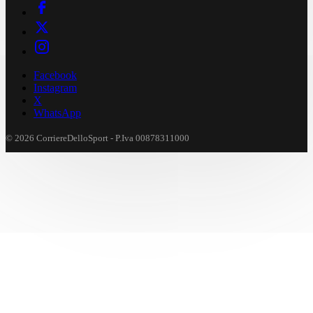
Facebook
Instagram
X
WhatsApp
© 2026 CorriereDelloSport - P.Iva 00878311000