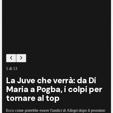
©
L
1
di
13
La Juve che verrà: da Di
Maria a Pogba, i colpi per
tornare al top
Ecco come potrebbe essere l'undici di Allegri dopo il prossimo