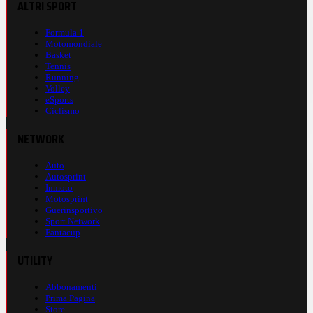
ALTRI SPORT
Formula 1
Motomondiale
Basket
Tennis
Running
Volley
eSports
Ciclismo
NETWORK
Auto
Autosprint
Inmoto
Motosprint
Guerinsportivo
Sport Network
Fantacup
UTILITY
Abbonamenti
Prima Pagina
Store