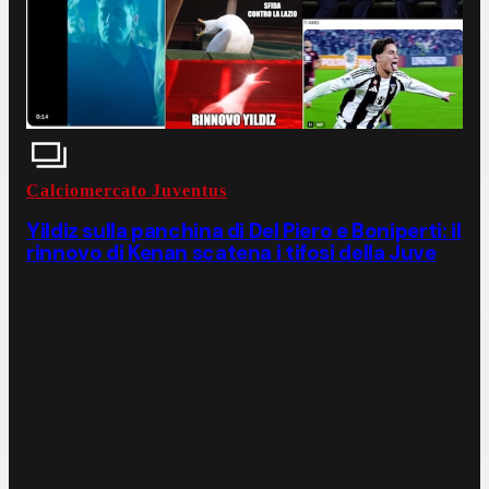
Calciomercato Juventus
Yildiz sulla panchina di Del Piero e Boniperti: il
rinnovo di Kenan scatena i tifosi della Juve