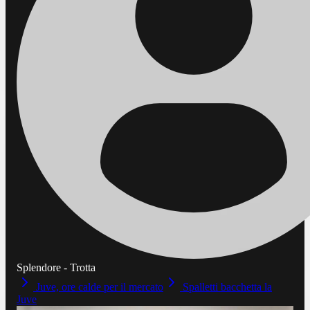
Splendore - Trotta
Juve, ore calde per il mercato
Spalletti bacchetta la
Juve