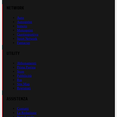
NETWORK
Auto
Autosprint
Inmoto
Motosprint
Guerinsportivo
Sport Network
Fantacup
UTILITY
Abbonamenti
Prima Pagina
Store
Pubblicità
Rss
Site Map
Registrati
ASSISTENZA
Contatti
La Redazione
Nota Legale