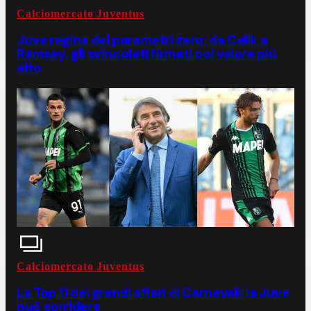
Calciomercato Juventus
Juve regina dei parametri zero: da Celik a
Ramsey, gli svincolati firmati col valore più
alto
Calciomercato Juventus
La Top 11 dei grandi affari di Carnevali: la Juve
può sorridere