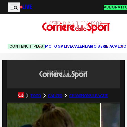
LIVE
Vai al contenuto principale
ABBONATI 
CONTENUTI PLUS
MOTOGP LIVE
CALENDARIO SERIE A
CALCIO
FOTO
CALCIO
CHAMPIONS LEAGUE