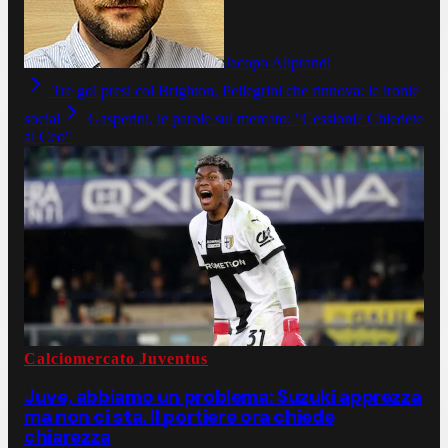
Jacopo Aliprandi
Tre gol presi col Brighton, Pellegrini che rinnova: le ironie
social
Gasperini, le parole sul mercato: "Cessioni? Chiedete
al Ceo"
Calciomercato Juventus
Juve, abbiamo un problema: Suzuki apprezza
ma non ci sta. Il portiere ora chiede
chiarezza