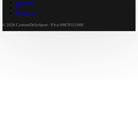
Instagram
X
WhatsApp
© 2026 CorriereDelloSport - P.Iva 00878311000