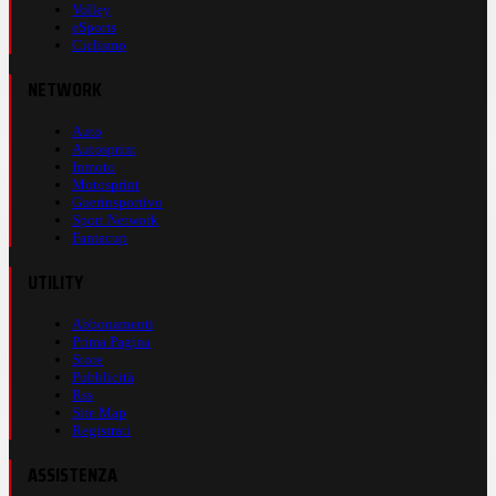
Volley
eSports
Ciclismo
NETWORK
Auto
Autosprint
Inmoto
Motosprint
Guerinsportivo
Sport Network
Fantacup
UTILITY
Abbonamenti
Prima Pagina
Store
Pubblicità
Rss
Site Map
Registrati
ASSISTENZA