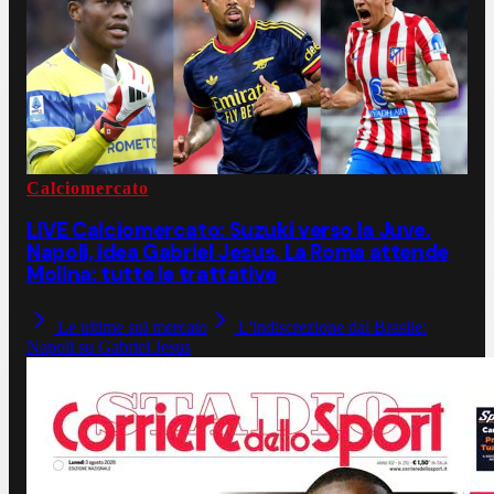
Calciomercato
LIVE Calciomercato: Suzuki verso la Juve.
Napoli, idea Gabriel Jesus. La Roma attende
Molina: tutte le trattative
Le ultime sul mercato
L'indiscrezione dal Brasile:
Napoli su Gabriel Jesus