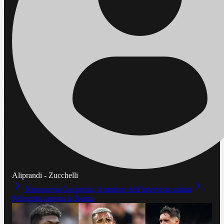
Aliprandi - Zucchelli
Retroscena Gasperini, il mistero dell’intervista saltata
Pellegrini aspetta la Roma