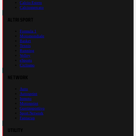
Calcio Estero
Calciomercato
ALTRI SPORT
Formula 1
Motomondiale
Basket
Tennis
Running
Volley
eSports
Ciclismo
NETWORK
Auto
Autosprint
Inmoto
Motosprint
Guerinsportivo
Sport Network
Fantacup
UTILITY