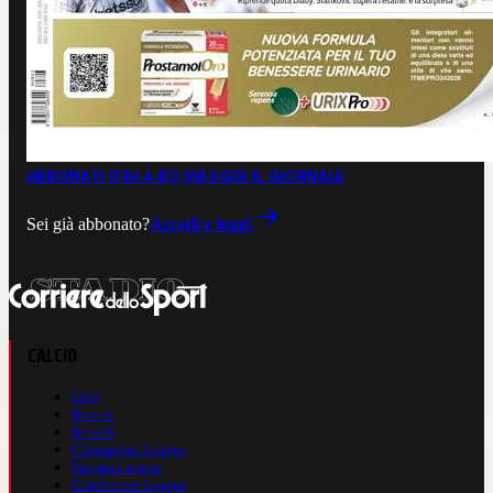
ABBONATI ORA A €0,99
LEGGI IL GIORNALE
Sei già abbonato?
Accedi e leggi
CALCIO
Live
Serie A
Serie B
Champions League
Europa League
Conference League