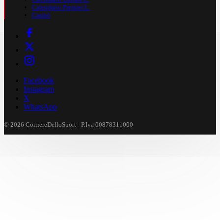
Calendario Premier L.
Casinò
Facebook
Instagram
X
WhatsApp
© 2026 CorriereDelloSport - P.Iva 00878311000