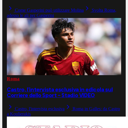
Come Gasperini può utilizzare Molina
Svolta Roma,
adesso le ali per Gasperini
Roma
Castro, l'intervista esclusiva in edicola sul
Corriere dello Sport - Stadio VIDEO
Castro, l'intervista esclusiva
Roma in Galles: da Castro
a Koulierakis