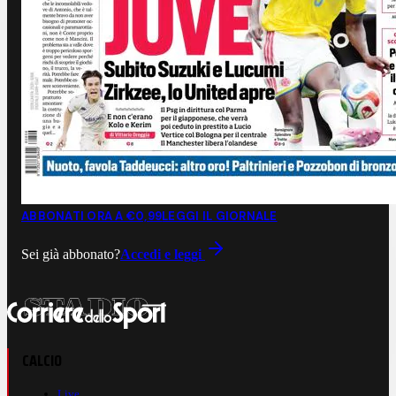
ABBONATI ORA A €0,99
LEGGI IL GIORNALE
Sei già abbonato?
Accedi e leggi
CALCIO
Live