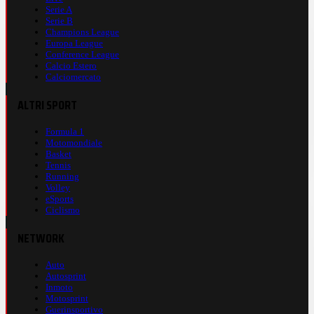
Serie A
Serie B
Champions League
Europa League
Conference League
Calcio Estero
Calciomercato
ALTRI SPORT
Formula 1
Motomondiale
Basket
Tennis
Running
Volley
eSports
Ciclismo
NETWORK
Auto
Autosprint
Inmoto
Motosprint
Guerinsportivo