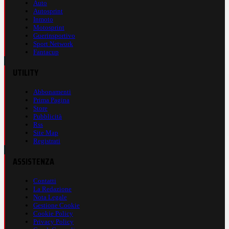
Auto
Autosprint
Inmoto
Motosprint
Guerinsportivo
Sport Network
Fantacup
UTILITY
Abbonamenti
Prima Pagina
Store
Pubblicità
Rss
Site Map
Registrati
ASSISTENZA
Contatti
La Redazione
Nota Legale
Gestione Cookie
Cookie Policy
Privacy Policy