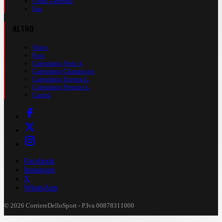
Cond. Generali
Faq
ALTRO
Video
Foto
Calendario Serie A
Calendario Champions
Calendario Europa L.
Calendario Premier L.
Casinò
Facebook
Instagram
X
WhatsApp
© 2026 CorriereDelloSport - P.Iva 00878311000