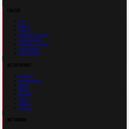
CALCIO
Live
Serie A
Serie B
Champions League
Europa League
Conference League
Calcio Estero
Calciomercato
ALTRI SPORT
Formula 1
Motomondiale
Basket
Tennis
Running
Volley
eSports
Ciclismo
NETWORK