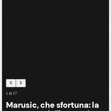
1
di
17
Marusic, che sfortuna: la