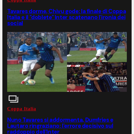
Tavares dorme, Chivu gode: la finale di Coppa
Italia e il "doblete" Inter scatenano l'ironia dei
social
Coppa Italia
Nuno Tavares si addormenta, Dumfries e
Lautaro ringraziano: l'errore decisivo sul
raddoppio dell'Inter