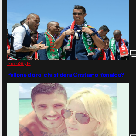
EuroStyle
Pallone d'oro, chi sfiderà Cristiano Ronaldo?