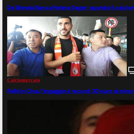
Da Wanda Nara a Helena Seger: quando il calciom
Calciomercato
Pellè in Cina, l'ingaggio è record: 30 euro al minu