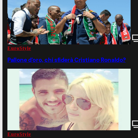
EuroStyle
Pallone d'oro, chi sfiderà Cristiano Ronaldo?
EuroStyle