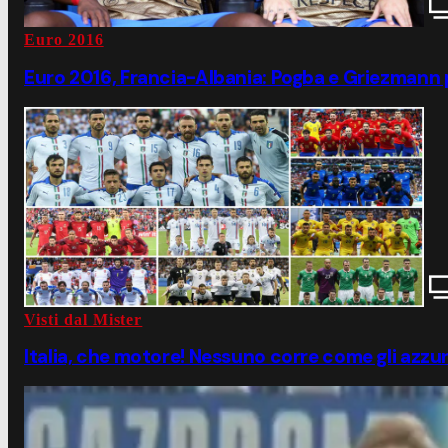
Euro 2016
Euro 2016, Francia-Albania: Pogba e Griezmann 
Visti dal Mister
Italia, che motore! Nessuno corre come gli azzur