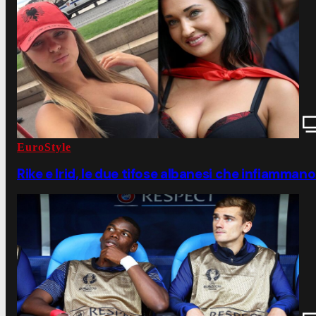
EuroStyle
Rike e Irid, le due tifose albanesi che infiamman