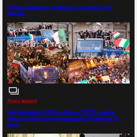
Oriana Sabatini, selfie provocanti per il
Natale
News motori
Dal Mondiale 2006 ad Euro 2020: quella
festa sul bus che fa impazzire l'Italia da 15
anni