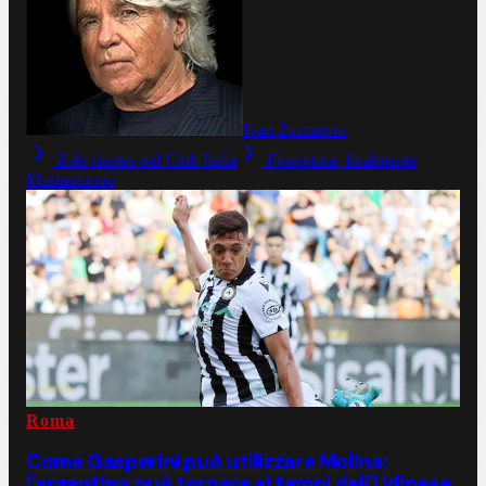
Ivan Zazzaroni
Zola rientra nel Club Italia
Fiorentina, finalmente
Mastantuono
Roma
Come Gasperini può utilizzare Molina:
l'argentino può tornare ai tempi dell'Udinese