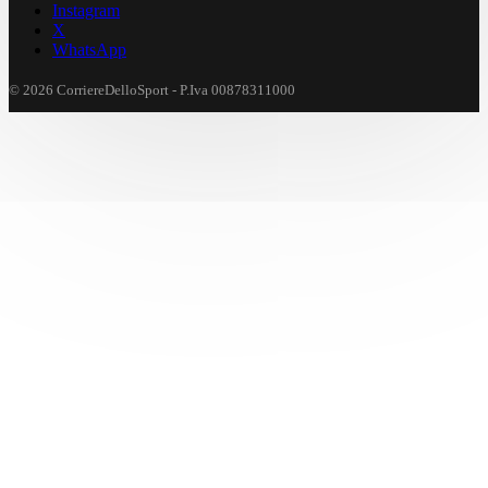
Instagram
X
WhatsApp
© 2026 CorriereDelloSport - P.Iva 00878311000