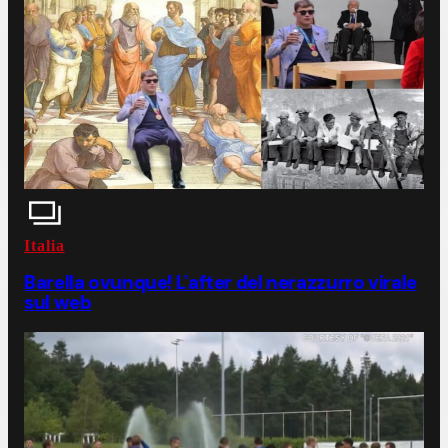
Italia
Barella ovunque! L'after del nerazzurro virale
sul web