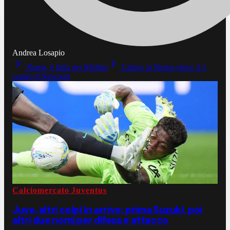
Andrea Losapio
Roma, è fatta per Molina
Calcio: la Roma vince 4-1
contro il Newport
Calciomercato Juventus
Juve, altri colpi in arrivo: prima Suzuki, poi
altri due nomi per difesa e attacco