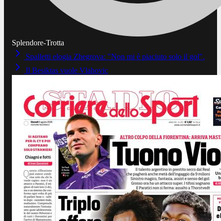
Splendore-Trotta
Spalletti elogia Zhegrova: "Non mi è piaciuto solo il gol".
Il Besiktas vuole Vlahovic