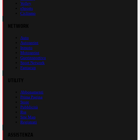
Volley
eSports
Ciclismo
NETWORK
Auto
Autosprint
Inmoto
Motosprint
Guerinsportivo
Sport Network
Fantacup
UTILITY
Abbonamenti
Prima Pagina
Store
Pubblicità
Rss
Site Map
Registrati
ASSISTENZA