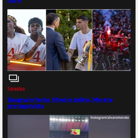
UEFA
Spagna
Spagna in festa: tifosi in delirio, Morata
protagonista