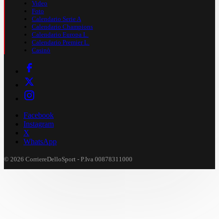
Video
Foto
Calendario Serie A
Calendario Champions
Calendario Europa L.
Calendario Premier L.
Casinò
Facebook
Instagram
X
WhatsApp
© 2026 CorriereDelloSport - P.Iva 00878311000