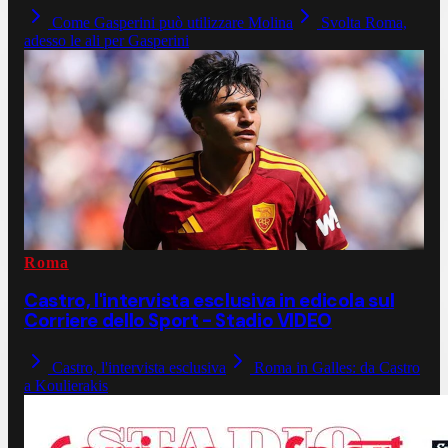
Come Gasperini può utilizzare Molina
Svolta Roma,
adesso le ali per Gasperini
Roma
Castro, l'intervista esclusiva in edicola sul
Corriere dello Sport - Stadio VIDEO
Castro, l'intervista esclusiva
Roma in Galles: da Castro
a Koulierakis