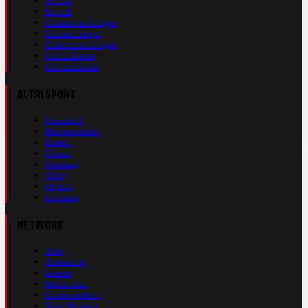
Serie A
Serie B
Champions League
Europa League
Conference League
Calcio Estero
Calciomercato
ALTRI SPORT
Formula 1
Motomondiale
Basket
Tennis
Running
Volley
eSports
Ciclismo
NETWORK
Auto
Autosprint
Inmoto
Motosprint
Guerinsportivo
Sport Network