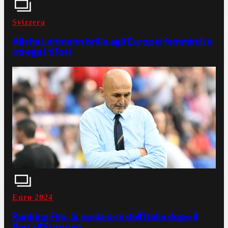
Svizzera
Alisha Lehmann brilla agli Europei femminili e
strega i tifosi
Euro 2024
Ranking Fifa, la posizione dell'Italia dopo il
flop all'Europeo