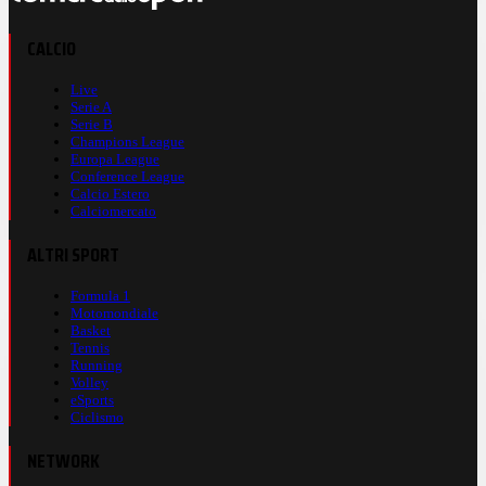
CALCIO
Live
Serie A
Serie B
Champions League
Europa League
Conference League
Calcio Estero
Calciomercato
ALTRI SPORT
Formula 1
Motomondiale
Basket
Tennis
Running
Volley
eSports
Ciclismo
NETWORK