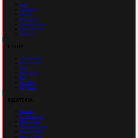
Auto
Autosprint
Inmoto
Motosprint
Guerinsportivo
Sport Network
Fantacup
UTILITY
Abbonamenti
Prima Pagina
Store
Pubblicità
Rss
Site Map
Registrati
ASSISTENZA
Contatti
La Redazione
Nota Legale
Gestione Cookie
Cookie Policy
Privacy Policy