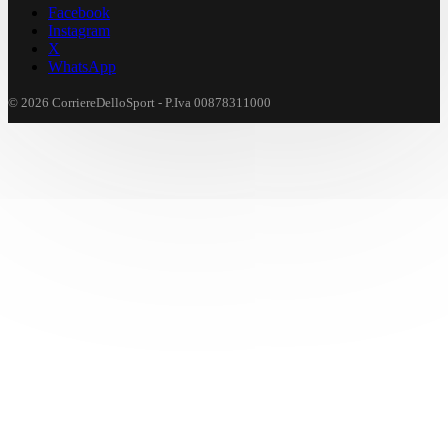
Facebook
Instagram
X
WhatsApp
© 2026 CorriereDelloSport - P.Iva 00878311000