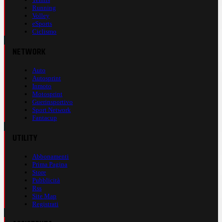
Running
Volley
eSports
Ciclismo
NETWORK
Auto
Autosprint
Inmoto
Motosprint
Guerinsportivo
Sport Network
Fantacup
UTILITY
Abbonamenti
Prima Pagina
Store
Pubblicità
Rss
Site Map
Registrati