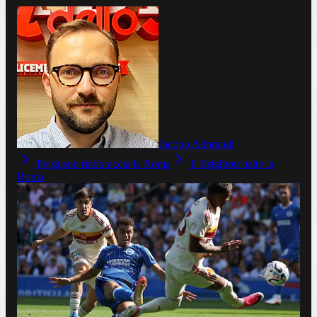
Jacopo Aliprandi
Ferguson riabbraccia la Roma
Il Brighton batte la
Roma