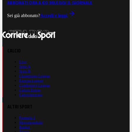
ABBONATI ORA A €0,99
LEGGI IL GIORNALE
Sei già abbonato?
Accedi e leggi
CALCIO
Live
Serie A
Serie B
Champions League
Europa League
Conference League
Calcio Estero
Calciomercato
ALTRI SPORT
Formula 1
Motomondiale
Basket
Tennis