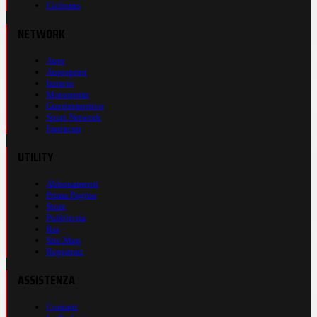
Ciclismo
NETWORK
Auto
Autosprint
Inmoto
Motosprint
Guerinsportivo
Sport Network
Fantacup
UTILITY
Abbonamenti
Prima Pagina
Store
Pubblicità
Rss
Site Map
Registrati
ASSISTENZA
Contatti