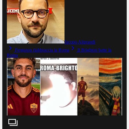
Jacopo Aliprandi
Ferguson riabbraccia la Roma
Il Brighton batte la
Roma