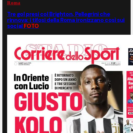
Roma
Tre gol presi col Brighton, Pellegrini che
rinnova: i tifosi della Roma ironizzano così sui
social
FOTO