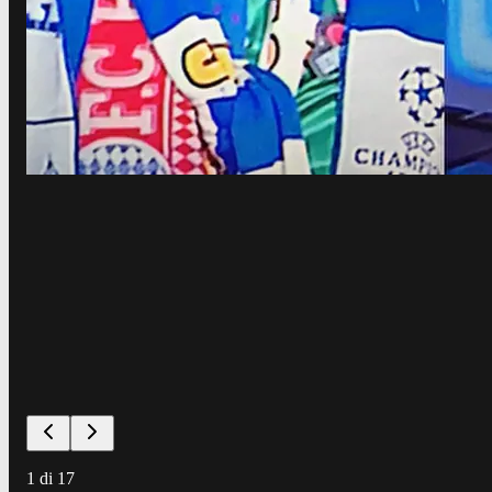
1
di
17