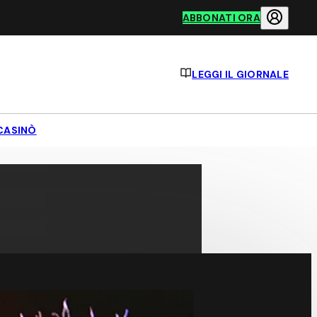
ABBONATI ORA
LEGGI IL GIORNALE
CASINÒ