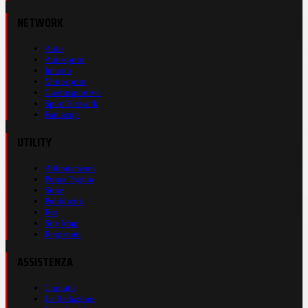
NETWORK
Auto
Autosprint
Inmoto
Motosprint
Guerinsportivo
Sport Network
Fantacup
UTILITY
Abbonamenti
Prima Pagina
Store
Pubblicità
Rss
Site Map
Registrati
ASSISTENZA
Contatti
La Redazione