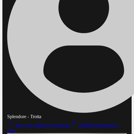
Splendore - Trotta
Juve, ore calde per il mercato
Spalletti bacchetta la
Juve