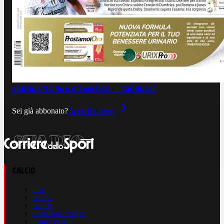
ABBONATI ORA A €0,99
LEGGI IL GIORNALE
Sei già abbonato?
Accedi e leggi
CALCIO
Live
Serie A
Serie B
Champions League
Europa League