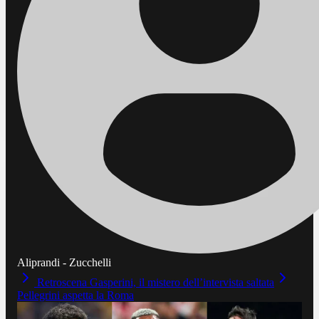
Aliprandi - Zucchelli
Retroscena Gasperini, il mistero dell’intervista saltata
Pellegrini aspetta la Roma