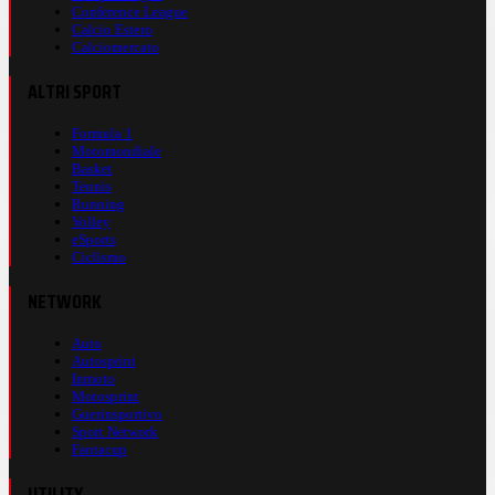
Conference League
Calcio Estero
Calciomercato
ALTRI SPORT
Formula 1
Motomondiale
Basket
Tennis
Running
Volley
eSports
Ciclismo
NETWORK
Auto
Autosprint
Inmoto
Motosprint
Guerinsportivo
Sport Network
Fantacup
UTILITY