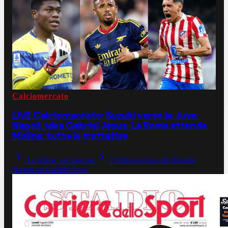
Calciomercato
LIVE Calciomercato: Suzuki verso la Juve.
Napoli, idea Gabriel Jesus. La Roma attende
Molina: tutte le trattative
Le ultime sul mercato
L'indiscrezione dal Brasile:
Napoli su Gabriel Jesus