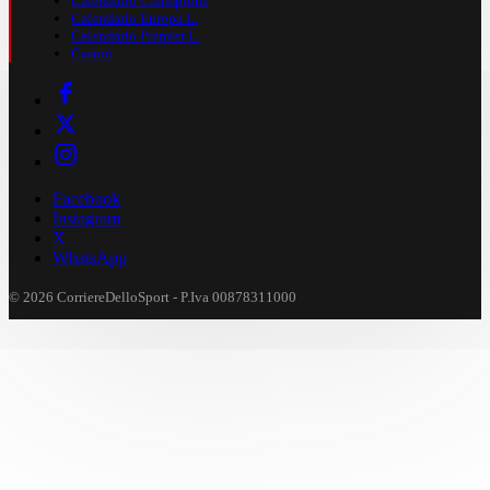
Calendario Champions
Calendario Europa L.
Calendario Premier L.
Casinò
Facebook
Instagram
X
WhatsApp
© 2026 CorriereDelloSport - P.Iva 00878311000