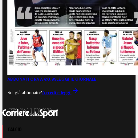
ABBONATI ORA A €0,99
LEGGI IL GIORNALE
Sei già abbonato?
Accedi e leggi
CALCIO