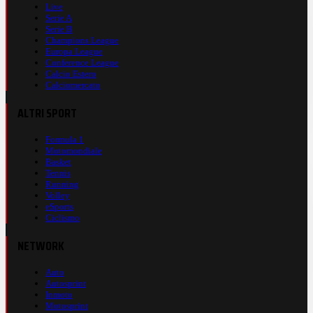
Live
Serie A
Serie B
Champions League
Europa League
Conference League
Calcio Estero
Calciomercato
ALTRI SPORT
Formula 1
Motomondiale
Basket
Tennis
Running
Volley
eSports
Ciclismo
NETWORK
Auto
Autosprint
Inmoto
Motosprint