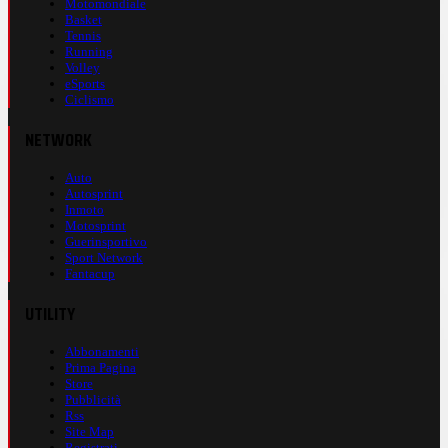
Motomondiale
Basket
Tennis
Running
Volley
eSports
Ciclismo
NETWORK
Auto
Autosprint
Inmoto
Motosprint
Guerinsportivo
Sport Network
Fantacup
UTILITY
Abbonamenti
Prima Pagina
Store
Pubblicità
Rss
Site Map
Registrati