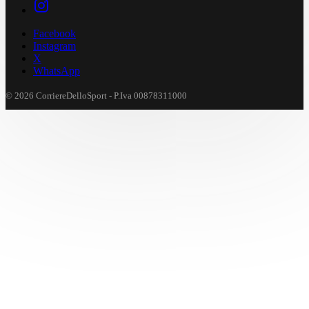
Facebook
Instagram
X
WhatsApp
© 2026 CorriereDelloSport - P.Iva 00878311000