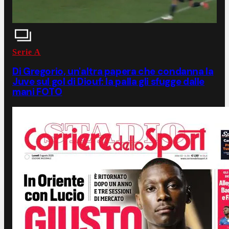
Serie A
Di Gregorio, un'altra papera che condanna la
Juve sul gol di Diouf: la palla gli sfugge dalle
mani FOTO