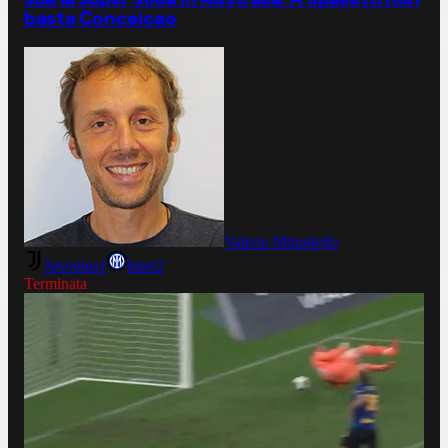
basta Conceicao
Valerio Minutiello
Juventus
1
Inter
2
Terminata