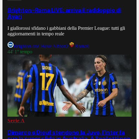
Brighton-Roma LIVE: arriva il raddoppio di
Ayari
I giallorossi sfidano i gabbiani della Premier League: tutti gli
aggiornamenti in tempo reale
Brighton and Hove Albion
2
Roma
0
44' 1° tempo
Serie A
Dimarco e Diouf stendono la Juve, l'Inter fa
sua la super sfida in Australia. A Spalletti non