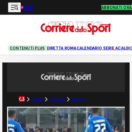
LIVE
Vai al contenuto principale
ABBONATI ORA
CONTENUTI PLUS
DIRETTA ROMA
CALENDARIO SERIE A
CALCI
FOTO
CALCIO
ITALIA