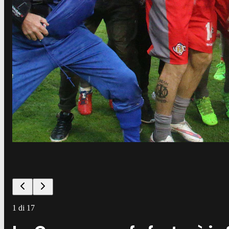
1
di
17