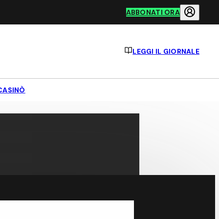
ABBONATI ORA
LEGGI IL GIORNALE
CASINÒ