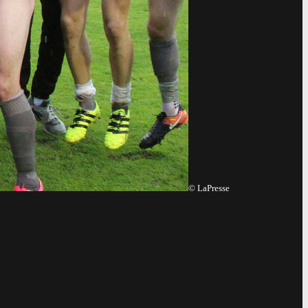
©
LaPresse