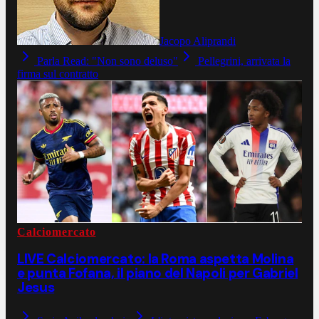
Jacopo Aliprandi
Parla Read: "Non sono deluso"
Pellegrini, arrivata la
firma sul contratto
Calciomercato
LIVE Calciomercato: la Roma aspetta Molina
e punta Fofana, il piano del Napoli per Gabriel
Jesus