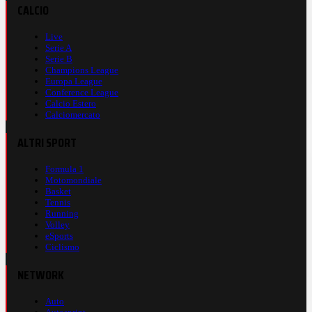
CALCIO
Live
Serie A
Serie B
Champions League
Europa League
Conference League
Calcio Estero
Calciomercato
ALTRI SPORT
Formula 1
Motomondiale
Basket
Tennis
Running
Volley
eSports
Ciclismo
NETWORK
Auto