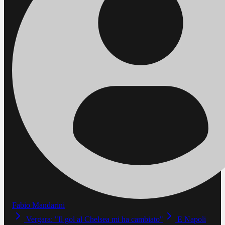
Fabio Mandarini
Vergara: "Il gol al Chelsea mi ha cambiato"
E Napoli