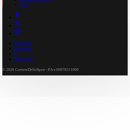
Calendario Premier L.
Casinò
Facebook
Instagram
X
WhatsApp
© 2026 CorriereDelloSport - P.Iva 00878311000