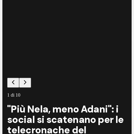
1
di
10
"Più Nela, meno Adani": i
social si scatenano per le
telecronache del