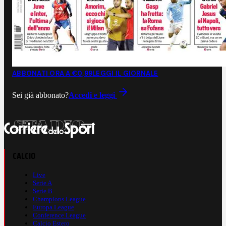
ABBONATI ORA A €0,99
LEGGI IL GIORNALE
Sei già abbonato?
Accedi e leggi
CALCIO
Live
Serie A
Serie B
Champions League
Europa League
Conference League
Calcio Estero