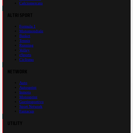
Calciomercato
ALTRI SPORT
Formula 1
Motomondiale
Basket
Tennis
Running
Volley
eSports
Ciclismo
NETWORK
Auto
Autosprint
Inmoto
Motosprint
Guerinsportivo
Sport Network
Fantacup
UTILITY