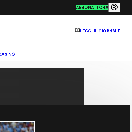
ABBONATI ORA
LEGGI IL GIORNALE
CASINÒ